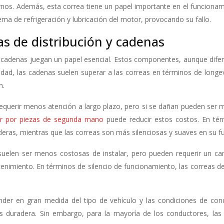
nos. Además, esta correa tiene un papel importante en el funciona
a de refrigeración y lubricación del motor, provocando su fallo.
as de distribución y cadenas
s cadenas juegan un papel esencial. Estos componentes, aunque difere
bilidad, las cadenas suelen superar a las correas en términos de long
n.
equerir menos atención a largo plazo, pero si se dañan pueden ser 
ar por piezas de segunda mano
puede reducir estos costos. En té
eras, mientras que las correas son más silenciosas y suaves en su f
eas suelen ser menos costosas de instalar, pero pueden requerir un
imiento. En términos de silencio de funcionamiento, las correas de 
nder en gran medida del tipo de vehículo y las condiciones de cond
duradera. Sin embargo, para la mayoría de los conductores, las c