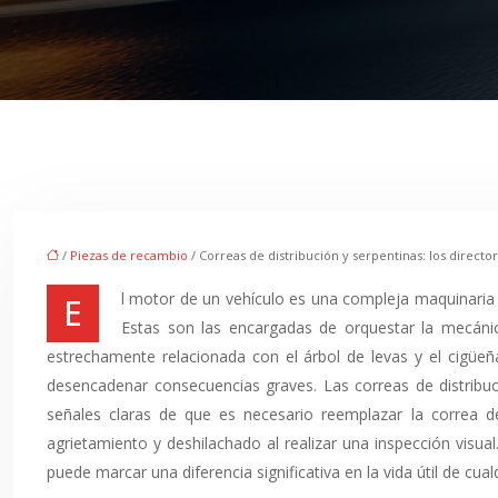
/
Piezas de recambio
/ Correas de distribución y serpentinas: los direct
El motor de un vehículo es una compleja maquinaria que depende fundamentalmente de dos elementos para su correcto funcionamiento : las correas de distribución y las serpentinas.
Estas son las encargadas de orquestar la mecánic
estrechamente relacionada con el árbol de levas y el cigüeñ
desencadenar consecuencias graves. Las correas de distribuc
señales claras de que es necesario reemplazar la correa de
agrietamiento y deshilachado al realizar una inspección visua
puede marcar una diferencia significativa en la vida útil de cual