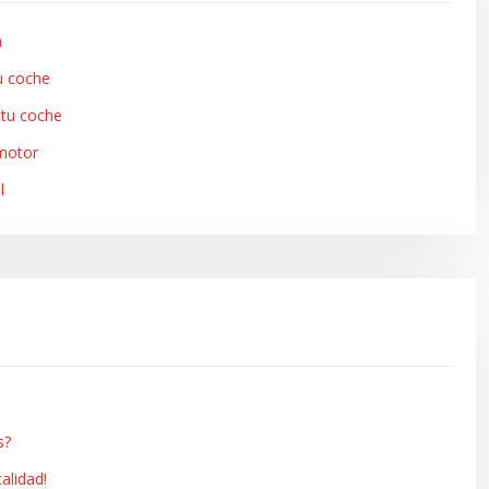
a
u coche
 tu coche
 motor
l
s?
alidad!