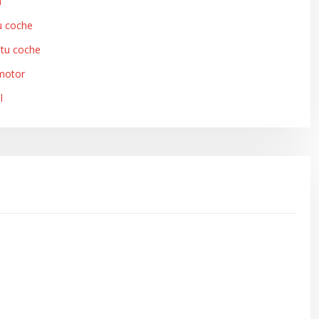
a
u coche
 tu coche
 motor
l