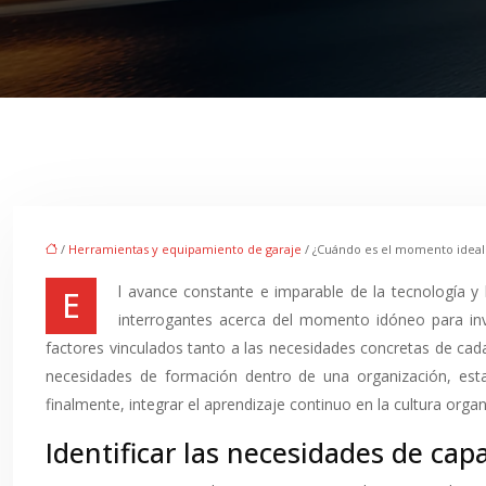
/
Herramientas y equipamiento de garaje
/ ¿Cuándo es el momento ideal p
El avance constante e imparable de la tecnología y la dinámica cambiante de los mercados laborales imponen la necesidad de una formación constante. Ante esta realidad, surgen
interrogantes acerca del momento idóneo para inve
factores vinculados tanto a las necesidades concretas de cada
necesidades de formación dentro de una organización, estab
finalmente, integrar el aprendizaje continuo en la cultura organ
Identificar las necesidades de cap